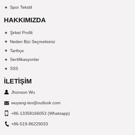
Spor Tekstil
HAKKIMIZDA
Şirket Profili
Neden Bizi Seçmelisiniz
Tarihçe
Sertifikasyonlar
SSS
İLETIŞIM
Jhonson Wu
wuyang-tex@outlook.com
+86-13358166053 (Whatsapp)
+86-519-86229033