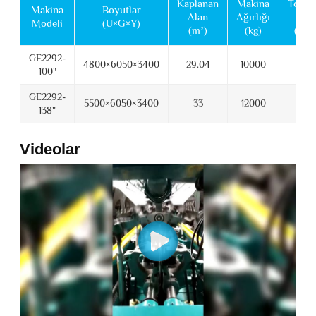
Kaplanan
Makina
Topla
Makina
Boyutlar
Alan
Ağırlığı
Güç
Modeli
(U×G×Y)
(m²)
(kg)
(kW)
GE2292-
4800×6050×3400
29.04
10000
20.5
100"
GE2292-
5500×6050×3400
33
12000
24
138"
Videolar