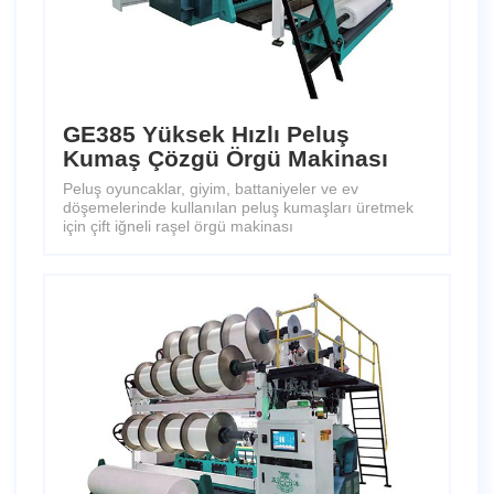
GE385 Yüksek Hızlı Peluş
Kumaş Çözgü Örgü Makinası
Peluş oyuncaklar, giyim, battaniyeler ve ev
döşemelerinde kullanılan peluş kumaşları üretmek
için çift iğneli raşel örgü makinası