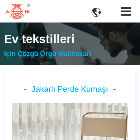

Ev tekstilleri
Için Çözgü Örgü Makinaları
Jakarlı Perde Kumaşı