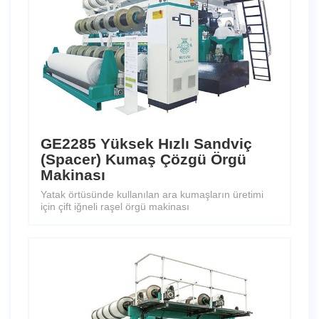
GE2285 Yüksek Hızlı Sandviç
(Spacer) Kumaş Çözgü Örgü
Makinası
Yatak örtüsünde kullanılan ara kumaşların üretimi
için çift iğneli raşel örgü makinası