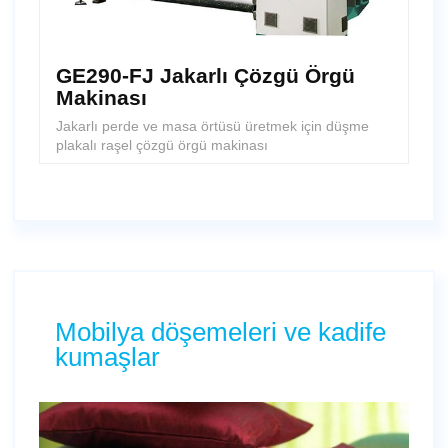
GE290-FJ Jakarlı Çözgü Örgü
Makinası
Jakarlı perde ve masa örtüsü üretmek için düşme
plakalı raşel çözgü örgü makinası
Mobilya döşemeleri ve kadife
kumaşlar