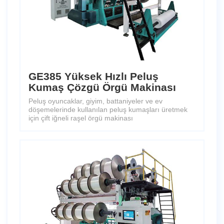
GE385 Yüksek Hızlı Peluş
Kumaş Çözgü Örgü Makinası
Peluş oyuncaklar, giyim, battaniyeler ve ev
döşemelerinde kullanılan peluş kumaşları üretmek
için çift iğneli raşel örgü makinası