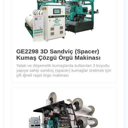
GE2298 3D Sandviç (Spacer)
Kumaş Çözgü Örgü Makinası
Yatak ve döşemelik kumaşlarda kullanılan 3 boyutlu
yapıya sahip sandviç (spacer) kumaşlar üretmek için
çift iğneli raşel örgü makinası