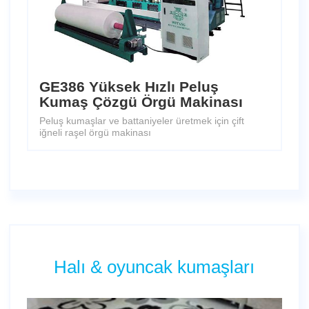
GE386 Yüksek Hızlı Peluş
Kumaş Çözgü Örgü Makinası
Peluş kumaşlar ve battaniyeler üretmek için çift
iğneli raşel örgü makinası
Halı & oyuncak kumaşları