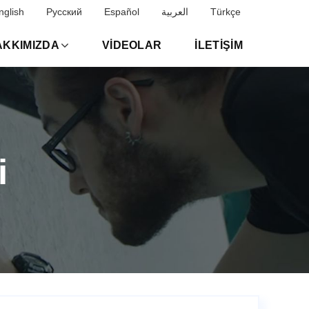
nglish
Русский
Español
العربية
Türkçe
AKKIMIZDA
VIDEOLAR
İLETIŞIM
i