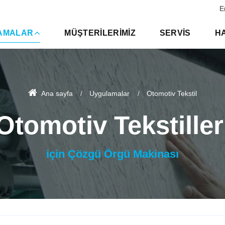
E
AMALAR
MÜŞTERILERIMIZ
SERVIS
H
Ana sayfa
Uygulamalar
Otomotiv Tekstil
Otomotiv Tekstiller
için Çözgü Örgü Makinası