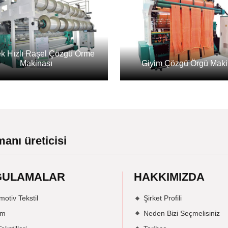
k Hızlı Raşel Çözgü Örme
Makinası
Giyim Çözgü Örgü Maki
anı üreticisi
GULAMALAR
HAKKIMIZDA
otiv Tekstil
Şirket Profili
im
Neden Bizi Seçmelisiniz