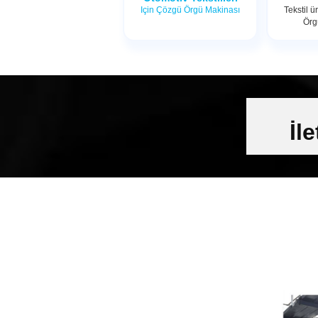
Için Çözgü Örgü Makinası
Tekstil ü
Örg
İl