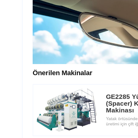
Önerilen Makinalar
GE2285 Yü
(Spacer)
Makinası
Yatak örtüsünde
üretimi için çift