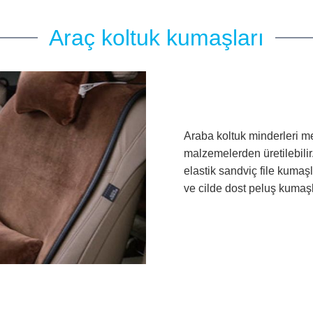
Araç koltuk kumaşları
Araba koltuk minderleri me
malzemelerden üretilebilir
elastik sandviç file kumaşl
ve cilde dost peluş kumaşla