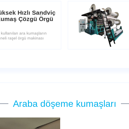
ksek Hızlı Sandviç
 Kumaş Çözgü Örgü
 kullanılan ara kumaşların
 iğneli raşel örgü makinası
Araba döşeme kumaşları