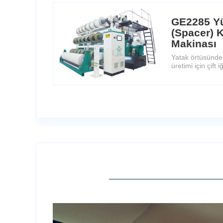
GE2285 Yü
(Spacer)
Makinası
Yatak örtüsünde
üretimi için çift