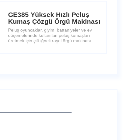
GE385 Yüksek Hızlı Peluş
Kumaş Çözgü Örgü Makinası
Peluş oyuncaklar, giyim, battaniyeler ve ev
döşemelerinde kullanılan peluş kumaşları
üretmek için çift iğneli raşel örgü makinası