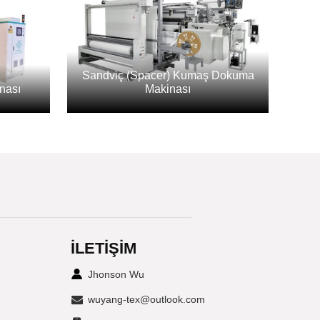
Sandviç (Spacer) Kumaş Dokuma
nası
Makinası
İLETIŞIM
Jhonson Wu
wuyang-tex@outlook.com