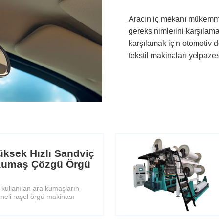
Aracın iç mekanı mükemmel 
gereksinimlerini karşılamal
karşılamak için otomotiv 
tekstil makinaları yelpaze
ksek Hızlı Sandviç
 Kumaş Çözgü Örgü
 kullanılan ara kumaşların
 iğneli raşel örgü makinası