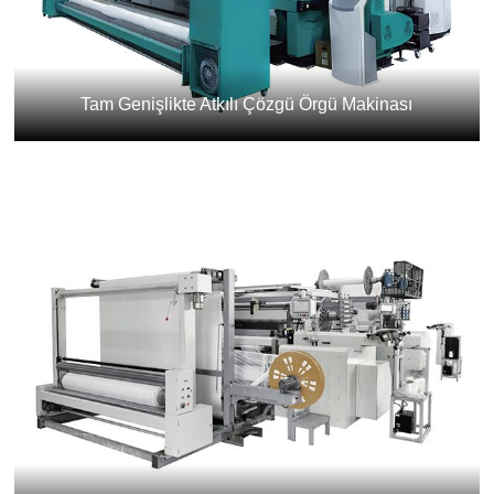
Tam Genişlikte Atkılı Çözgü Örgü Makinası