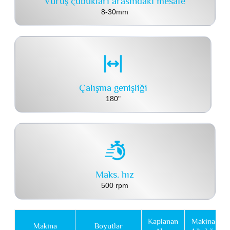
Vuruş çubukları arasındaki mesafe
8-30mm
Çalışma genişliği
180"
Maks. hız
500 rpm
Kaplanan
Makina
Makina
Boyutlar