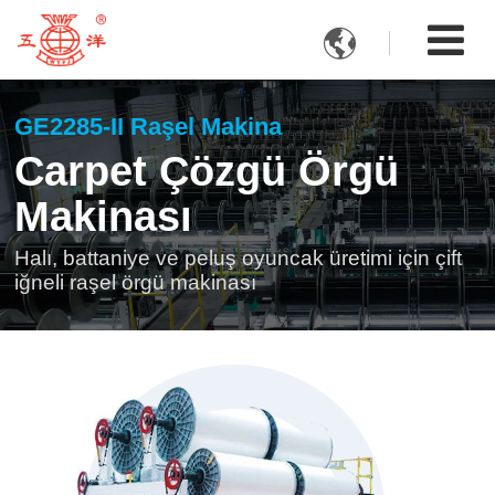

GE2285-II Raşel Makina
Carpet Çözgü Örgü
Makinası
Halı, battaniye ve peluş oyuncak üretimi için çift
iğneli raşel örgü makinası