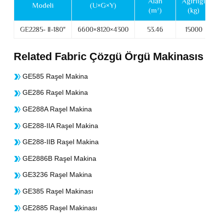
Alan
Ağırlığı
Modeli
(U×G×Y)
(m²)
(kg)
GE2285- Ⅱ-180"
6600×8120×4300
53.46
15000
Related Fabric Çözgü Örgü Makinasıs
GE585 Raşel Makina
GE286 Raşel Makina
GE288A Raşel Makina
GE288-IIA Raşel Makina
GE288-IIB Raşel Makina
GE2886B Raşel Makina
GE3236 Raşel Makina
GE385 Raşel Makinası
GE2885 Raşel Makinası