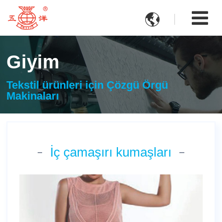

Giyim
Tekstil ürünleri için Çözgü Örgü
Makinaları
İç çamaşırı kumaşları