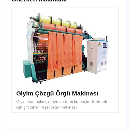
Giyim Çözgü Örgü Makinası
Giyim kumaşları, mayo ve tıbbi kumaşlar üretmek
için çift iğneli raşel örgü makinası