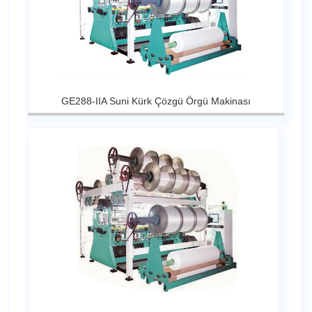
GE288-IIA Suni Kürk Çözgü Örgü Makinası