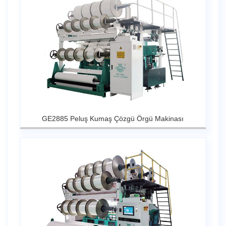
GE2885 Peluş Kumaş Çözgü Örgü Makinası