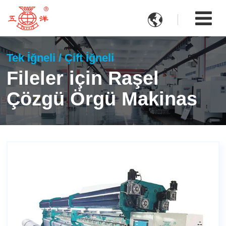

Tek İğneli / Çift İğneli
Fileler için Raşel
Çözgü Örgü Makinas