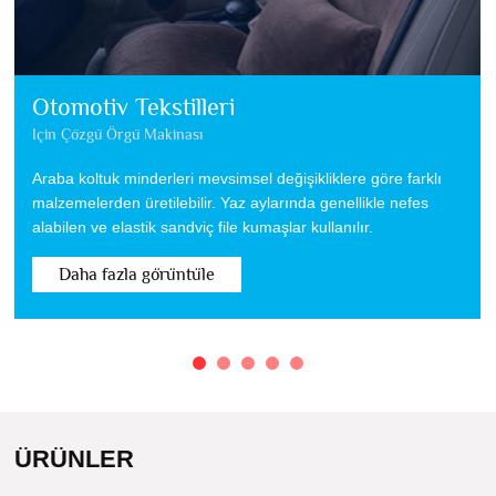
Otomotiv Tekstilleri
Için Çözgü Örgü Makinası
Araba koltuk minderleri mevsimsel değişikliklere göre farklı
malzemelerden üretilebilir. Yaz aylarında genellikle nefes
alabilen ve elastik sandviç file kumaşlar kullanılır.
Daha fazla görüntüle
ÜRÜNLER