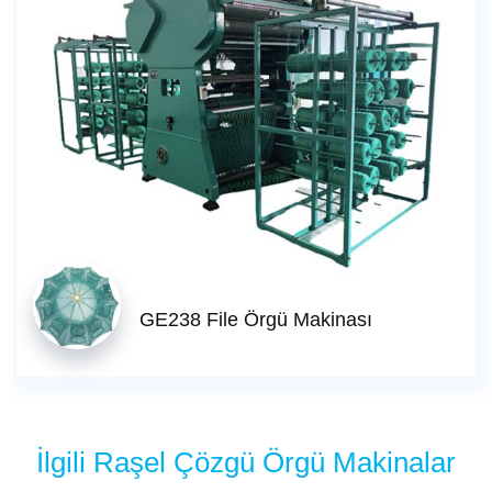
GE238 File Örgü Makinası
İlgili Raşel Çözgü Örgü Makinalar