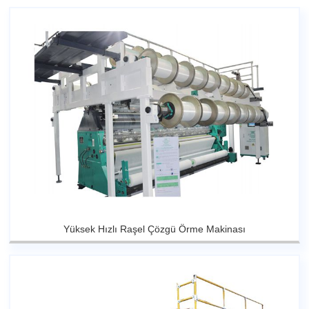
Yüksek Hızlı Raşel Çözgü Örme Makinası