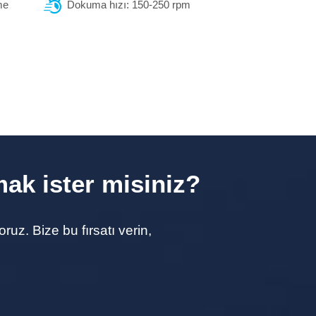
me
Dokuma hızı: 150-250 rpm
mak ister misiniz?
uz. Bize bu fırsatı verin,