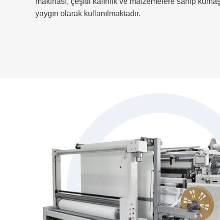
makinası, çeşitli kalınlık ve malzemelere sahip kumaşl
yaygın olarak kullanılmaktadır.