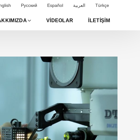
nglish
Русский
Español
العربية
Türkçe
AKKIMIZDA
VIDEOLAR
İLETIŞIM