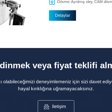
Dövme: Ayrılmış sley, CAM döv
Detaylar
edinmek veya fiyat teklifi al
ı olabileceğimizi deneyimlemeniz için sizi davet ediyor
hayal kırıklığına uğramayacaksınız.
İletişim