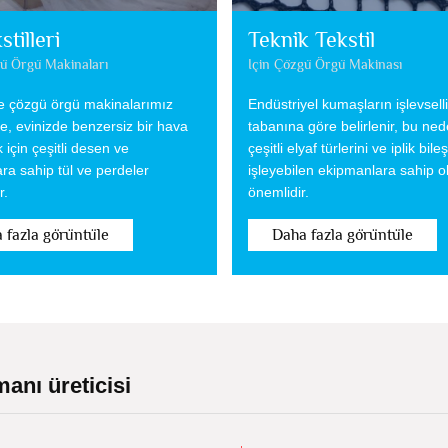
stilleri
Teknik Tekstil
gü Örgü Makinaları
Için Çözgü Örgü Makinası
ve çözgü örgü makinalarımız
Endüstriyel kumaşların işlevselli
e, evinizde benzersiz bir hava
tabanına göre belirlenir, bu ne
için çeşitli desen ve
çeşitli elyaf türlerini ve iplik bile
ra sahip tül ve perdeler
işleyebilen ekipmanlara sahip 
r.
önemlidir.
 fazla görüntüle
Daha fazla görüntüle
anı üreticisi