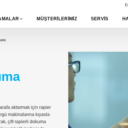
E
AMALAR
MÜŞTERILERIMIZ
SERVIS
H
nası
kuma
tarafa aktarmak için rapier
 örgü makinalarına kıyasla
ak, çift rapierli dokuma