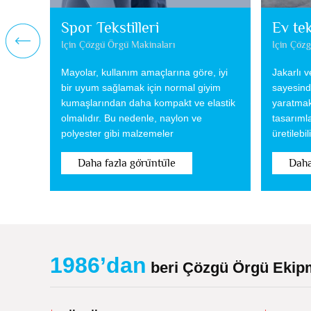
Spor Tekstilleri
Ev tek
Için Çözgü Örgü Makinaları
Için Çöz
Mayolar, kullanım amaçlarına göre, iyi
Jakarlı 
bir uyum sağlamak için normal giyim
sayesind
kumaşlarından daha kompakt ve elastik
yaratmak 
olmalıdır. Bu nedenle, naylon ve
tasarımla
polyester gibi malzemeler
üretilebili
Daha fazla görüntüle
Daha
1986’dan
beri Çözgü Örgü Ekipm