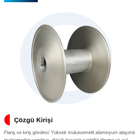
Çözgü Kirişi
Flanş ve kiriş gövdesi: Yüksek mukavemetli alüminyum alaşımlı
malzemeden yapılmış, düşük basınçlı santrifüj dövme ve ısıl