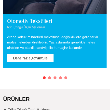
Otomotiv Tekstilleri
Için Çözgü Örgü Makinası
Araba koltuk minderleri mevsimsel değişikliklere göre farklı
malzemelerden üretilebilir. Yaz aylarında genellikle nefes
alabilen ve elastik sandviç file kumaşlar kullanılır.
Daha fazla görüntüle
ÜRÜNLER
Triko Çözgü Örgü Makinası