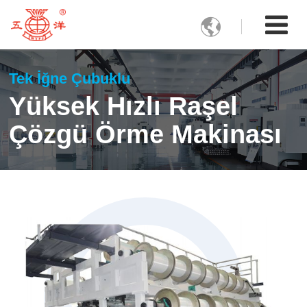

Tek İğne Çubuklu
Yüksek Hızlı Raşel
Çözgü Örme Makinası