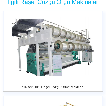
İlgili Raşel Çözgü Örgü Makinalar
Yüksek Hızlı Raşel Çözgü Örme Makinası