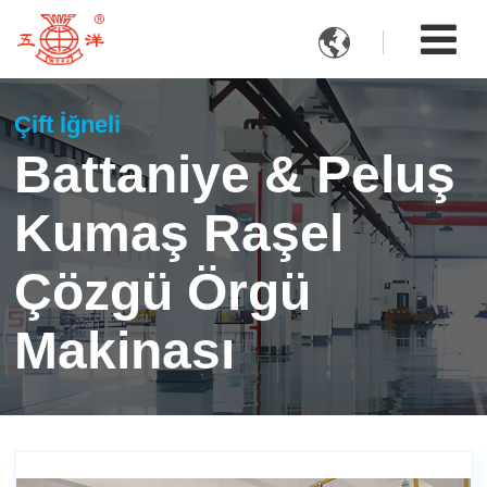

Çift İğneli
Battaniye & Peluş
Kumaş Raşel
Çözgü Örgü
Makinası