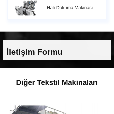
Halı Dokuma Makinası
İletişim Formu
Diğer Tekstil Makinaları