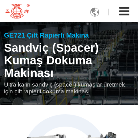

GE721 Çift Rapierli Makina
Sandviç (Spacer)
Kumaş Dokuma
Makinası
Ultra kalın sandviç (spacer) kumaşlar üretmek
için çift rapierli dokuma makinası