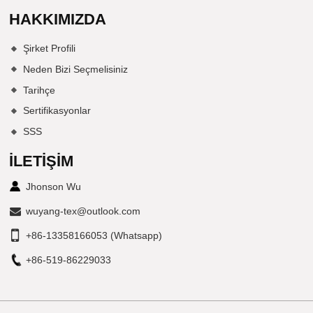
HAKKIMIZDA
Şirket Profili
Neden Bizi Seçmelisiniz
Tarihçe
Sertifikasyonlar
SSS
İLETIŞIM
Jhonson Wu
wuyang-tex@outlook.com
+86-13358166053 (Whatsapp)
+86-519-86229033