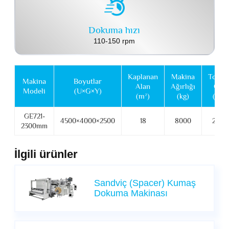
Dokuma hızı
110-150 rpm
Kaplanan
Makina
Topla
Makina
Boyutlar
Alan
Ağırlığı
Güç
Modeli
(U×G×Y)
(m²)
(kg)
(kW)
GE721-
4500×4000×2500
18
8000
20.35
2300mm
İlgili ürünler
Sandviç (Spacer) Kumaş
Dokuma Makinası