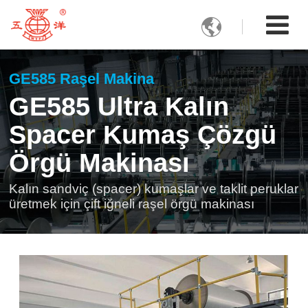

GE585 Raşel Makina
GE585 Ultra Kalın
Spacer Kumaş Çözgü
Örgü Makinası
Kalın sandviç (spacer) kumaşlar ve taklit peruklar
üretmek için çift iğneli raşel örgü makinası