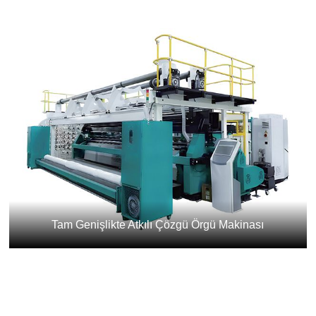
Tam Genişlikte Atkılı Çözgü Örgü Makinası