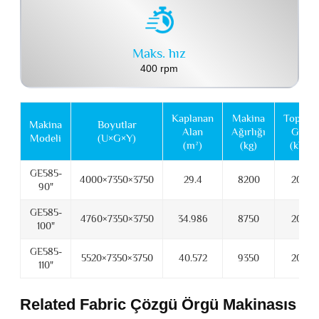
Maks. hız
400 rpm
Kaplanan
Makina
Toplam
Makina
Boyutlar
Alan
Ağırlığı
Güç
Modeli
(U×G×Y)
(m²)
(kg)
(kW)
GE585-
4000×7350×3750
29.4
8200
20.5
90"
GE585-
4760×7350×3750
34.986
8750
20.5
100"
GE585-
5520×7350×3750
40.572
9350
20.5
110"
Related Fabric Çözgü Örgü Makinasıs