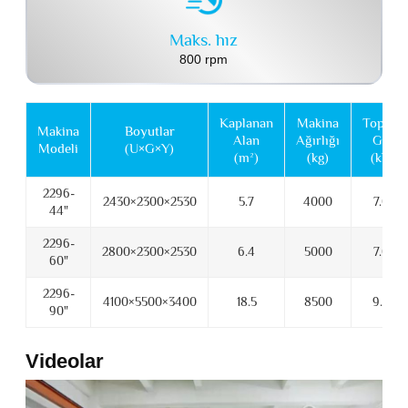
Maks. hız
800 rpm
Kaplanan
Makina
Toplam
Makina
Boyutlar
Alan
Ağırlığı
Güç
Modeli
(U×G×Y)
(m²)
(kg)
(kW)
2296-
2430×2300×2530
5.7
4000
7.65
44"
2296-
2800×2300×2530
6.4
5000
7.65
60"
2296-
4100×5500×3400
18.5
8500
9.75
90"
Videolar